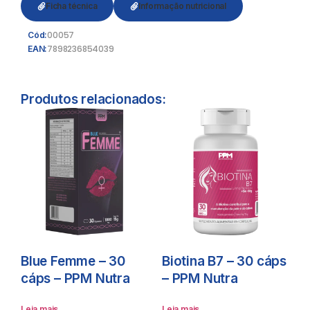
Ficha técnica
Informação nutricional
00057
Cód:
7898236854039
EAN:
Produtos relacionados:
Blue Femme – 30
Biotina B7 – 30 cáps
cáps – PPM Nutra
– PPM Nutra
Leia mais
Leia mais