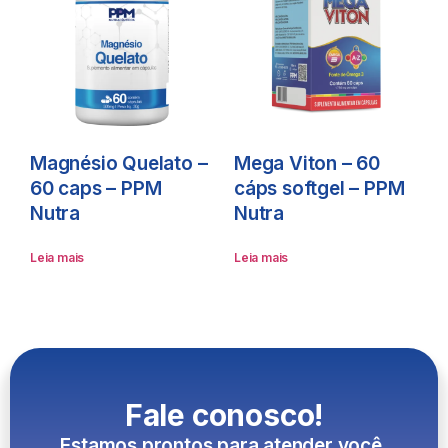
Magnésio Quelato –
Mega Viton – 60
60 caps – PPM
cáps softgel – PPM
Nutra
Nutra
Leia mais
Leia mais
Fale conosco!
Estamos prontos para atender você.