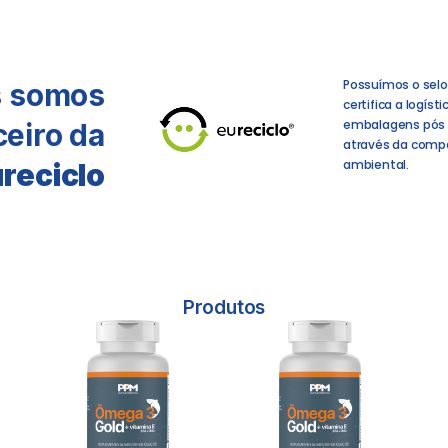
Possuímos o selo
 somos
certifica a logíst
embalagens pós
ceiro da
através da com
ambiental.
u
reciclo
Produtos