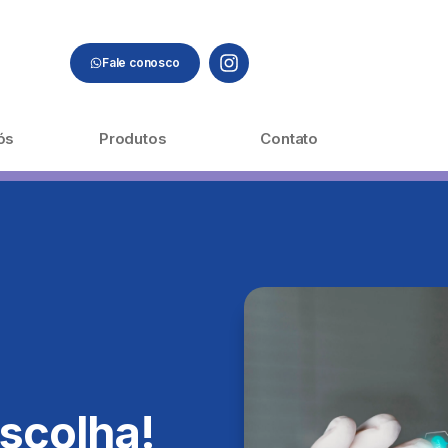
Fale conosco
ós
Produtos
Contato
scolha!