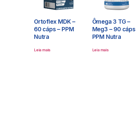
Ortoflex MDK –
Ômega 3 TG –
60 cáps – PPM
Meg3 – 90 cáps
Nutra
PPM Nutra
Leia mais
Leia mais