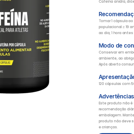
Cafeína anidra, dióxi
Recomendaçã
Tomar 1 cápsula ao 
populacional ≥ 19 a
ao dia, 1 hora antes 
Modo de con
Conservar em emba
ambiente, ao abrigo 
Após aberto consum
Apresentaçã
120 cápsulas com 
Advertências
Este produto não 
recomendação diár
embalagem. Mantenh
produto não deve s
e crianças.