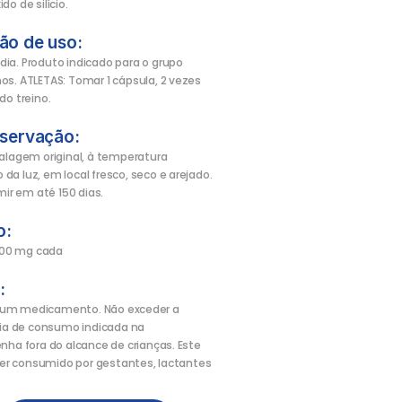
do de silício.
o de uso:
dia. Produto indicado para o grupo
nos. ATLETAS: Tomar 1 cápsula, 2 vezes
do treino.
servação:
lagem original, à temperatura
da luz, em local fresco, seco e arejado.
ir em até 150 dias.
o:
500 mg cada
:
é um medicamento. Não exceder a
ia de consumo indicada na
a fora do alcance de crianças. Este
er consumido por gestantes, lactantes