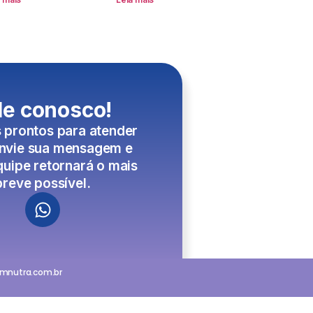
le conosco!
 prontos para atender
Envie sua mensagem e
uipe retornará o mais
breve possível.
pmnutra.com.br