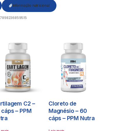
Informação nutricional
7898236859515
rtilagem C2 –
Cloreto de
 cáps – PPM
Magnésio – 60
tra
cáps – PPM Nutra
a mais
Leia mais