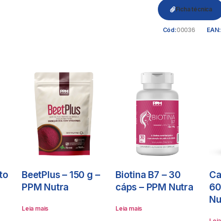
Ficha técnica
00036
Cód:
EAN:
to
BeetPlus – 150 g –
Biotina B7 – 30
Ca
M
PPM Nutra
cáps – PPM Nutra
60
Nu
Leia mais
Leia mais
Lei