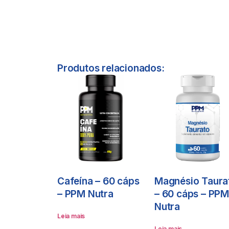
Produtos relacionados:
Cafeína – 60 cáps
Magnésio Taura
– PPM Nutra
– 60 cáps – PP
Nutra
Leia mais
Leia mais