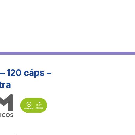
– 120 cáps –
tra